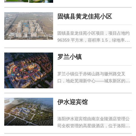
照护为核心，秉承“温...
固镇县黄龙佳苑小区
固镇县皇龙佳苑小区项目，项目占地约
96359 平方米，容积率 1.5，绿地率
35.1%，总建筑面积约190411平方米，
地上计容建筑面积约149516平方米，...
罗兰小镇
罗兰小镇位于赤铸山路与徽州路交叉
口，地处芜湖新中心——城东新区的核
心生活圈，全面的市政、商业配套设
施，一应俱全。项目拥有顶级的医疗配
伊水迎宾馆
套，左侧即是芜湖市第一人民医...
洛阳伊水迎宾馆由南京金陵酒店管理公
司全权管理的高星级酒店，位于洛阳市
洛龙区，紧临世界文化遗产龙门石窟。