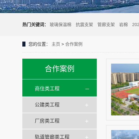
热门关键词：
玻璃保温棉
抗震支架
管廊支架
岩棉
20
您的位置：
主页
>
合作案例
合作案例
商住类工程
公建类工程
厂房类工程
轨道管廊类工程